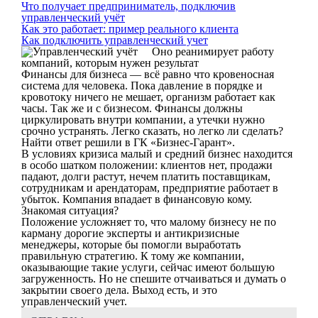
Что получает предприниматель, подключив
управленческий учёт
Как это работает: пример реального клиента
Как подключить управленческий учет
Оно реанимирует работу
компаний, которым нужен результат
Финансы для бизнеса — всё равно что кровеносная
система для человека. Пока давление в порядке и
кровотоку ничего не мешает, организм работает как
часы. Так же и с бизнесом. Финансы должны
циркулировать внутри компании, а утечки нужно
срочно устранять. Легко сказать, но легко ли сделать?
Найти ответ решили в ГК «Бизнес-Гарант».
В условиях кризиса малый и средний бизнес находится
в особо шатком положении: клиентов нет, продажи
падают, долги растут, нечем платить поставщикам,
сотрудникам и арендаторам, предприятие работает в
убыток. Компания впадает в финансовую кому.
Знакомая ситуация?
Положение усложняет то, что малому бизнесу не по
карману дорогие эксперты и антикризисные
менеджеры, которые бы помогли выработать
правильную стратегию. К тому же компании,
оказывающие такие услуги, сейчас имеют большую
загруженность. Но не спешите отчаиваться и думать о
закрытии своего дела. Выход есть, и это
управленческий учет.