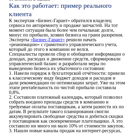
Как это работает: пример реального
клиента
К экспертам «Бизнес-Гарант» обратился владелец
сервиса по авторемонту и продаже запчастей. На тот
момент ситуация была более чем печальная: долги,
минус по прибыли, хозяин бизнеса на грани разорения.
Эксперты
«Бизнес-Гарант»
решили начать
«реанимацию» с грамотного управленческого учета,
который до этого в компании не велся.
Специалисты провели сбор и обобщение информации о
доходах, расходах и движении средств, сформировали
управленческий баланс и разработали меры по
выведению бизнеса их убыточного состояния:
1. Навели порядок в бухгалтерской отчётности: привели
к классическому виду бюджет доходов и расходов и
дали рекомендации по оптимизации затрат. Уже на этом
этапе рентабельность по чистой прибыли составила
0,8%.
2. Составили платежный календарь, который позволил
собрать воедино приходы средств в компанию и
требуемые оплаты поставщикам, а затем разнести их по
датам. В результате такого планирования смогли
аккумулировать свободные средства и добиться скидки
у поставщиков как своевременные плательщики. А это
составило ни много ни мало 10% от стоимости закупок.
3. Нашли новые каналы продаж на интернет-ресурсах,