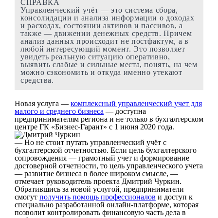
СПРАВКА
Управленческий учёт — это система сбора,
консолидации и анализа информации о доходах
и расходах, состоянии активов и пассивов, а
также — движении денежных средств. Причем
анализ данных происходит не постфактум, а в
любой интересующий момент. Это позволяет
увидеть реальную ситуацию оперативно,
выявить слабые и сильные места, понять, на чем
можно сэкономить и откуда именно утекают
средства.
Новая услуга —
комплексный управленческий учет для
малого и среднего бизнеса
— доступна
предпринимателям региона и не только в бухгалтерском
центре ГК «Бизнес-Гарант» с 1 июня 2020 года.
— Но не стоит путать управленческий учёт с
бухгалтерской отчетностью. Если цель бухгалтерского
сопровождения — грамотный учет и формирование
достоверной отчетности, то цель управленческого учета
— развитие бизнеса в более широком смысле, —
отмечает руководитель проекта Дмитрий Чуркин.
Обратившись за новой услугой, предприниматели
смогут
получить помощь профессионалов
и доступ к
специально разработанной онлайн-платформе, которая
позволит контролировать финансовую часть дела в