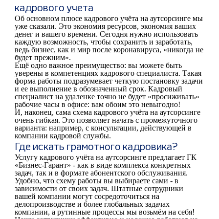
кадрового учета
Об основном плюсе кадрового учёта на аутсорсинге мы
уже сказали. Это экономия ресурсов, экономия ваших
денег и вашего времени. Сегодня нужно использовать
каждую возможность, чтобы сохранить и заработать,
ведь бизнес, как и мир после коронавируса, «никогда не
будет прежним».
Ещё одно важное преимущество: вы можете быть
уверены в компетенциях кадрового специалиста. Такая
форма работы подразумевает четкую постановку задачи
и ее выполнение в обозначенный срок. Кадровый
специалист на удаленке точно не будет «просиживать»
рабочие часы в офисе: вам обоим это невыгодно!
И, наконец, сама схема кадрового учёта на аутсорсинге
очень гибкая. Это позволяет начать с промежуточного
варианта: например, с консультации, действующей в
компании кадровой службы.
Где искать грамотного кадровика?
Услугу кадрового учёта на аутсорсинге предлагает ГК
«Бизнес-Гарант» - как в виде комплекса конкретных
задач, так и в формате абонентского обслуживания.
Удобно, что схему работы вы выбираете сами - в
зависимости от своих задач. Штатные сотрудники
вашей компании могут сосредоточиться на
делопроизводстве и более глобальных задачах
компании, а рутинные процессы мы возьмём на себя!