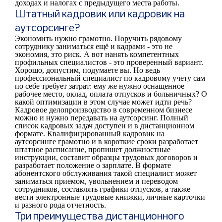
доходах и налогах с предыдущего места работы.
Штатный кадровик или кадровик на
аутсорсинге?
Экономить нужно грамотно. Поручить рядовому
сотруднику заниматься ещё и кадрами - это не
экономия, это риск. А вот нанять компетентных
профильных специалистов - это проверенный вариант.
Хорошо, допустим, подумаете вы. Но ведь
профессиональный специалист по кадровому учету сам
по себе требует затрат: ему же нужно оснащенное
рабочее место, оклад, оплата отпусков и больничных? О
какой оптимизации в этом случае может идти речь?
Кадровое делопроизводство в современном бизнесе
можно и нужно передавать на аутсорсинг. Полный
список кадровых задач доступен и в дистанционном
формате. Квалифицированный кадровик на
аутсорсинге грамотно и в короткие сроки разработает
штатное расписание, пропишет должностные
инструкции, составит образцы трудовых договоров и
разработает положение о зарплате. В формате
абонентского обслуживания такой специалист может
заниматься приемом, увольнением и переводом
сотрудников, составлять графики отпусков, а также
вести электронные трудовые книжки, личные карточки
и разного рода отчетность.
Три преимущества дистанционного