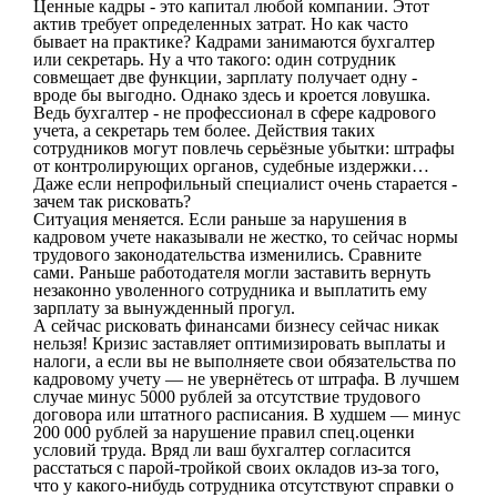
Ценные кадры - это капитал любой компании. Этот
актив требует определенных затрат. Но как часто
бывает на практике? Кадрами занимаются бухгалтер
или секретарь. Ну а что такого: один сотрудник
совмещает две функции, зарплату получает одну -
вроде бы выгодно. Однако здесь и кроется ловушка.
Ведь бухгалтер - не профессионал в сфере кадрового
учета, а секретарь тем более. Действия таких
сотрудников могут повлечь серьёзные убытки: штрафы
от контролирующих органов, судебные издержки…
Даже если непрофильный специалист очень старается -
зачем так рисковать?
Ситуация меняется. Если раньше за нарушения в
кадровом учете наказывали не жестко, то сейчас нормы
трудового законодательства изменились. Сравните
сами. Раньше работодателя могли заставить вернуть
незаконно уволенного сотрудника и выплатить ему
зарплату за вынужденный прогул.
А сейчас рисковать финансами бизнесу сейчас никак
нельзя! Кризис заставляет оптимизировать выплаты и
налоги, а если вы не выполняете свои обязательства по
кадровому учету — не увернётесь от штрафа. В лучшем
случае минус 5000 рублей за отсутствие трудового
договора или штатного расписания. В худшем — минус
200 000 рублей за нарушение правил спец.оценки
условий труда. Вряд ли ваш бухгалтер согласится
расстаться с парой-тройкой своих окладов из-за того,
что у какого-нибудь сотрудника отсутствуют справки о