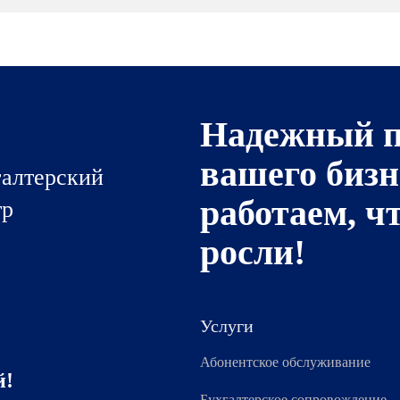
Надежный п
вашего бизн
галтерский
работаем, ч
тр
росли!
Услуги
Абонентское обслуживание
й!
Бухгалтерское сопровождение