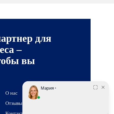
артнер для
еса –
тобы вы
О нас
Отзывы
Контакты