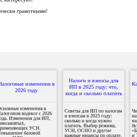
ически грамотными!
Налоги и взносы для
Налоговые изменения в
К
ИП в 2025 году: что,
2026 году
когда и сколько платить
сновные изменения в
Советы для ИП по налогам
Чи
алоговом кодексе с 2026
и взносам в 2025 году:
на
ода. Изменения для ИП,
сколько и когда нужно
на
амозанятых,
платить. Выбор режима,
бу
рименяющих УСН.
УСН, ОСНО и другие
«Б
овышение базовой
важные нюансы по оплате.
и 