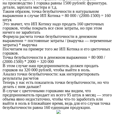
на производство 1 горшка равны 1500 рублей: фурнитура.
детали, зарплата мастера и т.д.
Таким образом, точка безубыточности в натуральном
выражении в случае ИП Котика = 80 000 / (2000-1500) = 160
штук
Это значит, что ИП Котику надо продать 160 цветочных
горшков, чтобы покрыть все свои затраты, но при этом
ничего не заработать
Формула расчета точки безубыточности в денежном
выражении
= постоянные затраты / (выручка — переменные
затраты) * выручка
Посчитаем на примере того же ИП Котика и его цветочных
горшков.
Точка безубыточности в денежном выражении = 80 000 /
(2000-1500) * 2000 = 320 000
В этом случае наш предприниматель должен продать
горшков на 320 000 рублей, чтобы выйти в ноль.
Анализ точки безубыточности: как интерпретировать
результаты расчетов
Теперь у нас есть показатель точки безубыточности, но что
делать с ним дальше?
В случае с цветочными горшками мы видим, что
предприниматель продает их всего 95 штук в месяц — этого
объема явно недостаточно, чтобы что-то заработать или
выйти в ноль в ближайшее время, ведь для его случая точка
безубыточности равна 160 единицам продукции.