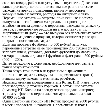
сколько товара, работ или услуг вы выпускаете. Даже если
ваше производство остановится, вы все равно понесете
расходы на аренду помещения, зарплату персонала,
коммунальные платежи, расходы на интернет и связь.
Переменные затраты — затраты, привязанные к объему
выпуска вашего бизнеса: материалы на производство,
заработная плата сдельного персонала, расходы на упаковку
товара, транспортные расходы на его доставку и т.д.
Маржинальный доход — это выручка без переменных затрат,
т.е. та сумма денег с продажи, которая останется у вас для
покрытия постоянных затрат.
Если вы продаете футболку по 500 рублей за штуку,
переменные затраты на её производство 200 рублей (ткань,
зарплата швеи, упаковка, доставка футболки до магазина),
то маржинальный доход с 1 футболки будет равен 300 рублям
(500 — 200).
Далее переходим к формулам, необходимым для расчёта
точки безубыточности.
Точка безубыточности в натуральном выражении
=
постоянные затраты / (выручка — переменные затраты)
Решаем задачу исходя из месячных расчётов.
Индивидуальный предприниматель Котик И.И. имеет свое
производство цветочных горшков. Постоянные затраты
(в месяц) ИП Котика на аренду офиса продаж, интернет,
зарплату офисного персонала, коммунальные платежи —
80 000 рублей
Один цветочный горшок ИП Котик продаёт за 2000 рублей,
в месяц продается 95 горшков. Переменные затраты