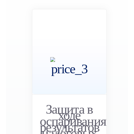
Защита в
ходе
оспаривания
результатов
налоговых