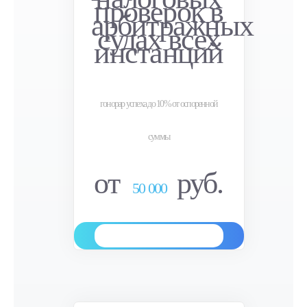
проверок в
арбитражных
судах всех
инстанций
гонорар успеха до 10% от оспоренной
суммы
от
руб.
50 000
Заказать