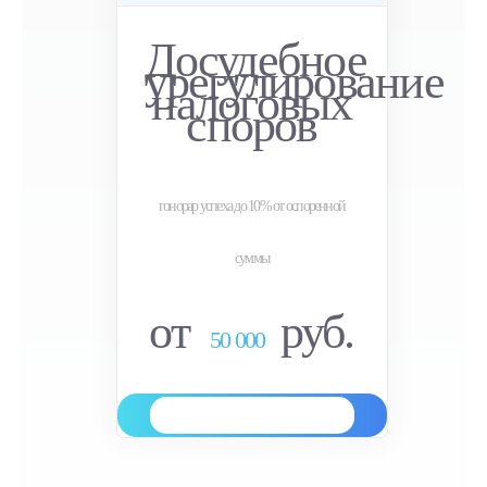
Досудебное
урегулирование
налоговых
споров
гонорар успеха до 10% от оспоренной
суммы
от
руб.
50 000
Заказать