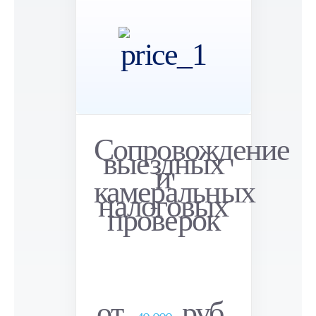
Сопровождение
выездных
и
камеральных
налоговых
проверок
от
руб.