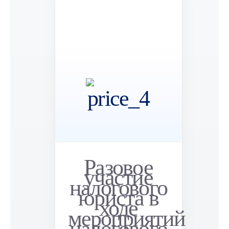
Разовое
участие
налогового
юриста в
ходе
мероприятий
налогового