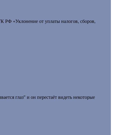
 УК РФ «Уклонение от уплаты налогов, сборов,
ивается глаз" и он перестаёт видеть некоторые