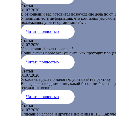
Статьи
31.07.2020
В отношении вас готовится возбуждение дела по ст.
У полиции есть информация, что компания уклонялась
подлежащих уплате организацией…
Читать полностью
Статьи
31.07.2020
У вас полицейская проверка?
Полицейская проверка: узнайте, как проходит процед
Читать полностью
Статьи
31.07.2020
Уголовные дела по налогам: учитывайте практику
Ваш адвокат в одном лице, какой бы он ни был специа
очевидные вещи.
Читать полностью
Статьи
31.07.2020
Списание налогов и другие изменения в НК. Как уче