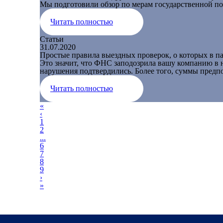
Мы подготовили обзор по мерам государственной подд
Читать полностью
Статьи
31.07.2020
Простые правила выездных проверок, о которых в п
Это значит, что ФНС заподозрила вашу компанию в 
нарушения подтвердились. Более того, суммы предп
Читать полностью
«
‹
1
2
...
6
7
8
9
›
»