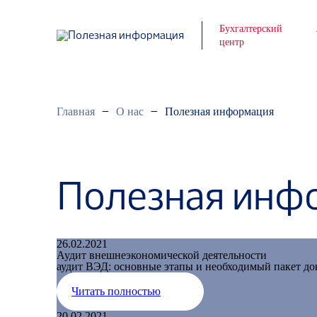
Бухгалтерский
центр
—
—
Главная
О нас
Полезная информация
Полезная инф
26.02.2021
Аудит внешнеэкономической деятельности
аудит ВЭД: основные этапы и необходимый пакет до
Читать полностью
20.02.2021