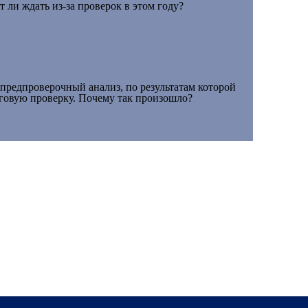
 ли ждать из-за проверок в этом году?
предпроверочный анализ, по результатам которой
говую проверку. Почему так произошло?